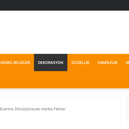
GENEL BILGILER
DEKORASYON
GÜZELLIK
HAMILELIK
M
 Eserine Dönüştürecek Harika Fikirler