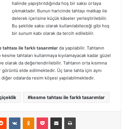
halinde yapıştırıldığında hoş bir saksı ortaya
çıkmaktadır. Bunun haricinde tahtayı matkap ile
delerek içerisine küçük kâseler yerleştirilebilir.
Bu şekilde saksı olarak kullanılabileceği gibi hoş
bir sunum kabı olarak da tercih edilebilir.
tahtası ile farklı tasarımlar
da yapılabilir. Tahtanın
e kesme tahtaları kullanmaya kıyılamayacak kadar güzel
 olarak da değerlendirilebilir. Tahtanın orta kısmına
ir görüntü elde edilmektedir. Üç tane tahta için aynı
a diğer odalarda resim köşesi yapılabilmektedir.
çiçeklik
kesme tahtası ile farklı tasarımlar
erest
Reddit
VKontakte
Odnoklassniki
Pocket
E-Posta ile paylaş
Yazdır