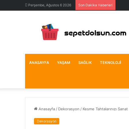
Perşembe, Ağustos 6 2026
Son Dakika Haberleri
ANASAYFA
YAŞAM
SAĞLIK
TEKNOLOJI
Anasayfa
/
Dekorasyon
/
Kesme Tahtalarınızı Sanat
Dekorasyon