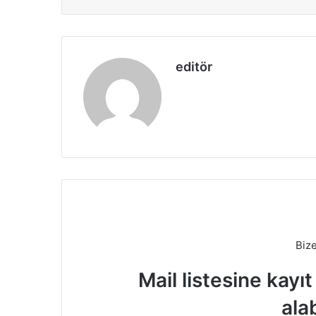
editör
Biz
Mail listesine kayı
alab