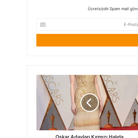
Ücretsizdir.Spam mail gönde
E-
Posta
adresinizi
giriniz
Oskar
Adayları
Kırmızı
Halıda
Oskar Adayları Kırmızı Halıda