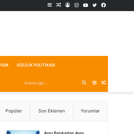
Kenar
Rastgele
Kayıt
Instagram
YouTube
X
Facebook
Bölmesi
Makale
Ol
ODA
GIZLILIK POLITIKASI
Arama
Kenar
Rastgele
yap
Bölmesi
Makale
Popüler
Son Eklenen
Yorumlar
...
Aynı Bankadan Aynı