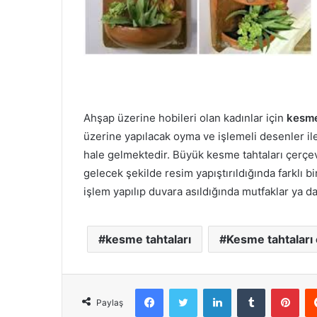
Ahşap üzerine hobileri olan kadınlar için
kesme 
üzerine yapılacak oyma ve işlemeli desenler il
hale gelmektedir. Büyük kesme tahtaları çerçeve
gelecek şekilde resim yapıştırıldığında farklı b
işlem yapılıp duvara asıldığında mutfaklar ya d
kesme tahtaları
Kesme tahtaları 
Facebook
X
LinkedIn
Tumblr
Pint
Paylaş