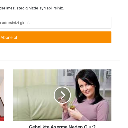
rilmez,istediğinizde ayrılabilirsiniz.
Gebelikte
Aşerme
Neden
Olur?
Gebelikte Aşerme Neden Olur?