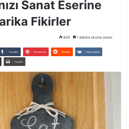
nızı Sanat Eserine
ika Fikirler
836
1 dakika okuma süresi
Tumblr
Pinterest
Reddit
VKontakte
Yazdır