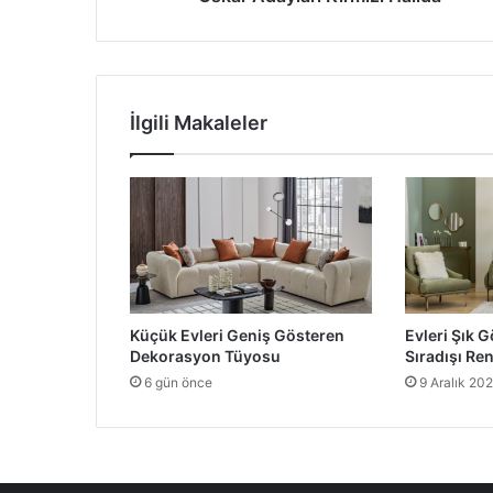
İlgili Makaleler
Küçük Evleri Geniş Gösteren
Evleri Şık G
Dekorasyon Tüyosu
Sıradışı Re
6 gün önce
9 Aralık 20