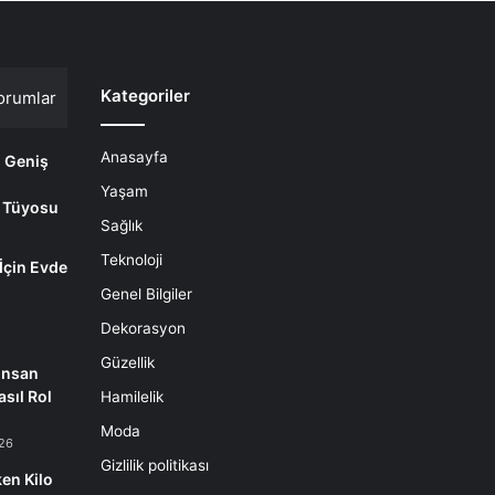
Kategoriler
orumlar
Anasayfa
i Geniş
Yaşam
 Tüyosu
Sağlık
Teknoloji
 İçin Evde
m
Genel Bilgiler
Dekorasyon
Güzellik
İnsan
sıl Rol
Hamilelik
Moda
26
Gizlilik politikası
en Kilo