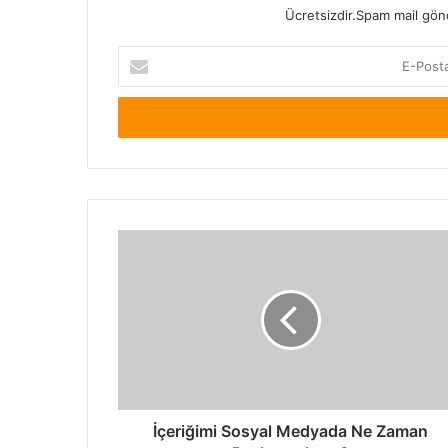
Ücretsizdir.Spam mail gönde
E-
Posta
adresinizi
giriniz
İçeriğimi
Sosyal
Medyada
Ne
Zaman
Paylaşmalıyım?
İçeriğimi Sosyal Medyada Ne Zaman