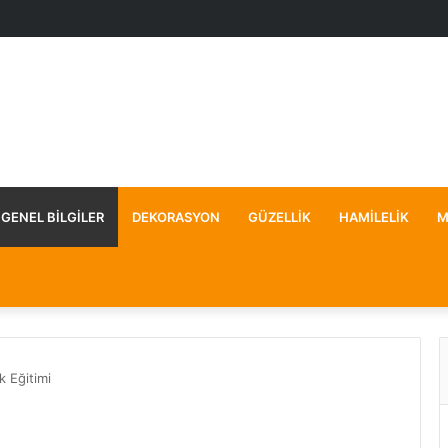
GENEL BILGILER
DEKORASYON
GÜZELLIK
HAMILELIK
M
k Eğitimi