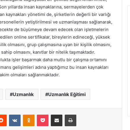
 Son yıllarda insan kaynaklarına, sermayelerden çok
 kaynakları yönetimi de, şirketlerin değerli bir varlığı
li personellerin yetiştirilmesi ve uzmanlaşması sağlanarak,
cekte de büyümeye devam edecek olan işletmelerin
dilen online sertifikalar, bireylerin edineceği, yüksek
ilik olmasını, grup çalışmasına uyan bir kişilik olmasını,
ahip olmasını, kanıtlar bir nitelik taşımaktadır.
ulukta işler başarmak daha mutlu bir çalışma ortamını
mans gelişimleri adına yaptığımız bu insan kaynakları
hakim olmaları sağlanmaktadır.
Uzmanlık
Uzmanlık Eğitimi
erest
Reddit
VKontakte
Odnoklassniki
Pocket
E-Posta ile paylaş
Yazdır