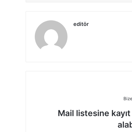
editör
Biz
Mail listesine kayı
alab