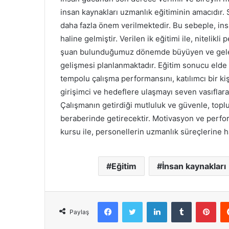
insan kaynakları uzmanlık eğitiminin amacıdır.
daha fazla önem verilmektedir. Bu sebeple, insan
haline gelmiştir. Verilen ik eğitimi ile, nitelik
şuan bulunduğumuz dönemde büyüyen ve gele
gelişmesi planlanmaktadır. Eğitim sonucu elde e
tempolu çalışma performansını, katılımcı bir kiş
girişimci ve hedeflere ulaşmayı seven vasıflara s
Çalışmanın getirdiği mutluluk ve güvenle, topl
beraberinde getirecektir. Motivasyon ve perfor
kursu ile, personellerin uzmanlık süreçlerine 
Eğitim
İnsan kaynakları
Facebook
X
LinkedIn
Tumblr
Pint
Paylaş