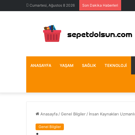
Cumartesi, Ağustos 8 2026
Son Dakika Haberleri
ANASAYFA
YAŞAM
SAĞLIK
TEKNOLOJI
Anasayfa
/
Genel Bilgiler
/
İnsan Kaynakları Uzmanlı
Genel Bilgiler