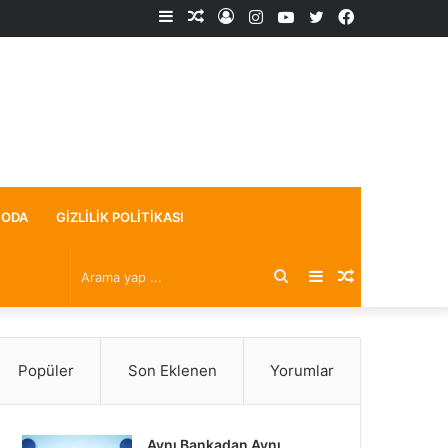
Kenar
Rastgele
Kayıt
Instagram
YouTube
X
Facebook
Bölmesi
Makale
Ol
ODA
GIZLILIK POLITIKASI
Arama
Kenar
Rastgele
yap
Bölmesi
Makale
Popüler
Son Eklenen
Yorumlar
...
Aynı Bankadan Aynı