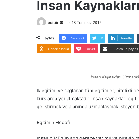
İnsan Kaynakları
Bir
editör
13 Temmuz 2015
e-
posta
Paylaş
Facebook
X
LinkedIn
göndermek
Odnoklassniki
Pocket
E-Posta ile paylaş
İnsan Kaynakları Uzmanlık
İk eğitimi ve sağlanan tüm eğitimler, nitelikli p
kurslarda yer almaktadır. İnsan kaynakları eğiti
geliştirmek ve alanında uzmanlaşmak isteyen bi
Eğitimin Hedefi
İnsan gücünün son derece verimli ve bireyin m