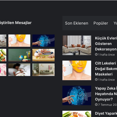
ştirilen Mesajlar
Son Eklenen
Popüler
Y
Küçük Evler
Gösteren
Dekorasyon
1 hafta önce
Cilt Lekeleri
Doğal Bakı
Maskeleri
1 hafta önce
Yapay Zeka 
Hayatında Na
Oynuyor?
7 Temmuz 20
Diyet Yapark