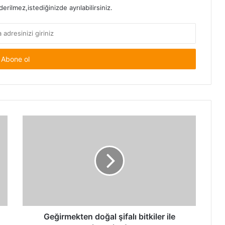
rilmez,istediğinizde ayrılabilirsiniz.
Geğirmekten
doğal
şifalı
bitkiler
ile
kurtulun!
Geğirmekten doğal şifalı bitkiler ile