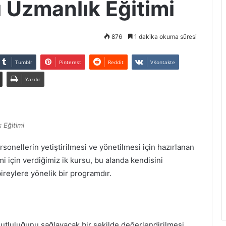
 Uzmanlık Eğitimi
876
1 dakika okuma süresi
Tumblr
Pinterest
Reddit
VKontakte
Yazdır
 Eğitimi
ersonellerin yetiştirilmesi ve yönetilmesi için hazırlanan
mi için verdiğimiz ik kursu, bu alanda kendisini
reylere yönelik bir programdır.
utluluğunu sağlayacak bir şekilde değerlendirilmesi,