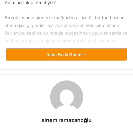
Adımları takip etmeliyiz?
Birçok insan dişinden tırnağından artırdığı, bir ton borcun
altına girdiği paralarla araba almak için yola çıkmaktadır.
Durum bu şekilde olunca da bütçesinde uygun en temiz ve
sağlam arabayı almak aynı zamanda da aldığı arabaya
güven duymak istemektedir.
Daha Fazla Göster
Arabayı beğenme işlemi tamam, gözle görünür hasar yok,
fiyatta da anlaşma sağlandı, peki şimdi ne yapmalıyız?
Arabanın noterde alım işlemlerinden önce
mutlaka
expertiz yaptırılmalıdır
.
Expertiz yaptıracağımız şirket de mutlaka düzgün
seçilmelidir. Mümkünse kurumsal expertiz şirketleri tercih
önceliğinde olmalıdır. Expertiz şirketini sizin bulmanız çok
sinem ramazanoğlu
daha güvenli olacaktır. Bazı durumlarda satıcı ile expertiz
daha önce anlaşma yaparak arabanın hasarını olduğundan