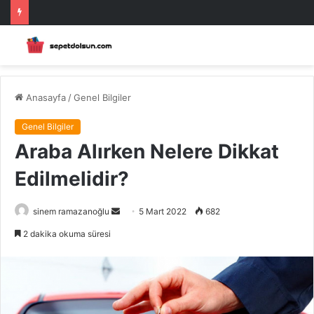
Anasayfa
/
Genel Bilgiler
Genel Bilgiler
Araba Alırken Nelere Dikkat
Edilmelidir?
Bir
sinem ramazanoğlu
5 Mart 2022
682
e-
2 dakika okuma süresi
posta
göndermek