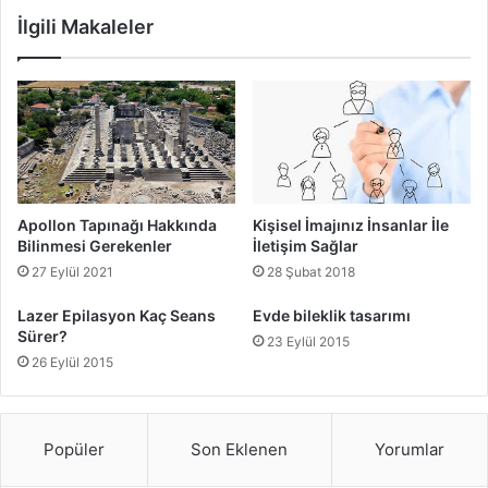
Kilometre Sorgulama Nasıl Yapılır?
İlgili Makaleler
Araç alırken dikkat edilen en önemli konularda biri de araç
kilometresidir. Peki araç kilometresi nasıl
sorgulanmaktadır?
Araç kilometresi Şasi numarası veya plaka bilgileriyle
internetten yapılabilmektedir. PTT’nin internet sitesinden
kilometre sorgulaması yapılabilmektedir. Öncelikle
Apollon Tapınağı Hakkında
Kişisel İmajınız İnsanlar İle
“hgs.pttavm.com”
internet adresinde üst menüde bulunan
Bilinmesi Gerekenler
İletişim Sağlar
“km sorgulama”
alanına tıklamanız gerekmektedir. Burada
27 Eylül 2021
28 Şubat 2018
plaka veya şasi numarası bilgileri
ve e-posta adresiniz ile
Lazer Epilasyon Kaç Seans
Evde bileklik tasarımı
aracın kilometresini kolaylıkla öğrenebilirsiniz.
Sürer?
23 Eylül 2015
26 Eylül 2015
Popüler
Son Eklenen
Yorumlar
Araba Alırken Nelere Dikkat Edilmeli