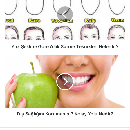
Göre
Allık
Sürme
Teknikleri
Nelerdir?
Yüz Şekline Göre Allık Sürme Teknikleri Nelerdir?
Diş
Sağlığını
Korumanın
3
Kolay
Yolu
Nedir?
Diş Sağlığını Korumanın 3 Kolay Yolu Nedir?