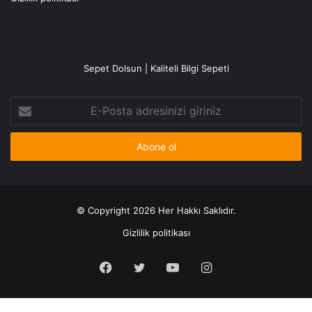
Sepet Dolsun | Kaliteli Bilgi Sepeti
E-
Posta
adresinizi
giriniz
© Copyright 2026 Her Hakkı Saklıdır.
Gizlilik politikası
Facebook
X
YouTube
Instagram