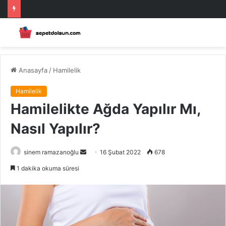
Anasayfa
/
Hamilelik
Hamilelik
Hamilelikte Ağda Yapılır Mı,
Nasıl Yapılır?
Bir
sinem ramazanoğlu
16 Şubat 2022
678
e-
1 dakika okuma süresi
posta
göndermek