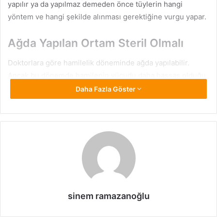
yapılır ya da yapılmaz demeden önce tüylerin hangi
yöntem ve hangi şekilde alınması gerektiğine vurgu yapar.
Ağda Yapılan Ortam Steril Olmalı
Doktorlara göre hamilelik döneminde ağda yapılabilir.
Ancak bu dönemde hamilenin vücudu daha hassas olduğu
için bağışıklık sistemi de daha zayıftır. Bu nedenle de ağda
Daha Fazla Göster
yapılacak ortamın en iyi şekilde steril olması gerekir. Aksi
durumda anne adayları için pek çok istenmeyen ve ciddi
sonuçlar ortaya çıkabilir. Ağda yapılacaksa evde en temiz
ortam oluşturulmalıdır. Genel olarak düzenli alınan tüyler,
hamilelik döneminde kadınları rahatsız edebilir. Bunun
önüne geçmek için de kadınlar ağda yapmak isteyebilir.
Ağdayı evde uygun ortamda yapmada hiçbir sakınca
bulunmamaktadır. Ağda salonları konusunda da uzmanlar
sinem ramazanoğlu
kesin bir şekilde uyarı yapar.
Hamilelikte steril ortamda
ağda
yapmak önemli olduğu için temizliğinden emin