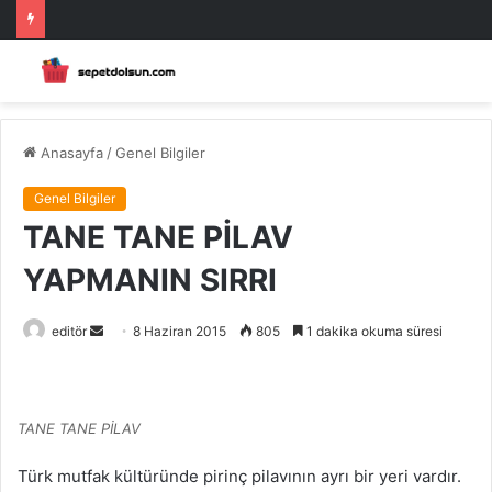
Anasayfa
/
Genel Bilgiler
Genel Bilgiler
TANE TANE PİLAV
YAPMANIN SIRRI
Bir
editör
8 Haziran 2015
805
1 dakika okuma süresi
e-
posta
göndermek
TANE TANE PİLAV
Türk mutfak kültüründe pirinç pilavının ayrı bir yeri vardır.