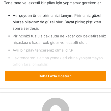
Tane tane ve lezzetli bir pilav için yapmamız gerekenler.
Herşeyden önce pirincinizi tanıyın. Pirinciniz güzel
olursa pilavınız da güzel olur. Bayat pirinç piştikten
sonra sertleşir.
Pirincinizi tuzlu sıcak suda ne kadar çok bekletirseniz
nişastası o kadar çok gider ve lezzetli olur.
Ayrı bir pilav tencereniz olmalıdır.P
ilav tencereniz altına yemekleri altına yapıştırmayan
teflon tarzı olmalıdır.
Pirincinizi tuzlu sudan çıkartıp kırılmaması için çok
Daha Fazla Göster
ufalamadan yıkayın.
Pirincinizi çok iyi süzün.
Tencerede önce sıvı yağınızı ısıtın tereyağını beraber
koyarsanız yanar ve koku gelir. Tereyağını en sonda
koyun.