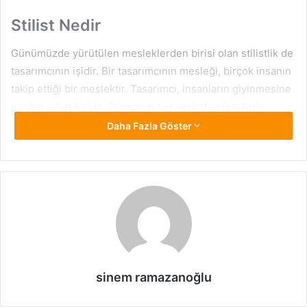
Stilist Nedir
Günümüzde yürütülen mesleklerden birisi olan stilistlik de
tasarımcının işidir. Bir tasarımcının mesleği, birçok insanın
takip ettiği bir meslektir. Tasarımcı, insanların giyinmesine
yardım eden kişidir. Dünyanın her yerinden ünlülerin
kıyafetleri yakından gözlemlenir. Ünlüler kıyafetleri için
Daha Fazla Göster
kişisel tasarımcılar kiralayabilirler. Tasarımcı, insanları daha
güzel, daha çekici ve iyi giyindirmek için çalışan kişidir.
Moda olan her şeyi ve trendleri takip ediyorlarsa, bu
insanlar ellerinden gelenin en iyisini yaparlar. Daha şık
olmaya ve daha şık olmaya çalışırlar. Tasarımcı, tekstil ve
giyim ürünleri üzerinde çalışarak bilgi ve yetenek sahibi
olan kişidir. Stilistler tarafından ayrıntılı çalışmalar vardır.
Kalkınan tasarımcılar, ayrıntılı araştırmalar yoluyla mesleğin
sinem ramazanoğlu
içini ve dışını bilmek isterler. Modayı, moda olan her şeyi
ve stilistleri yakından izleyen ve gözleyen ünlülerle