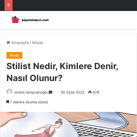
Anasayfa
/
Moda
Moda
Stilist Nedir, Kimlere Denir,
Nasıl Olunur?
Bir
sinem ramazanoğlu
30 Eylül 2022
678
e-
1 dakika okuma süresi
posta
göndermek