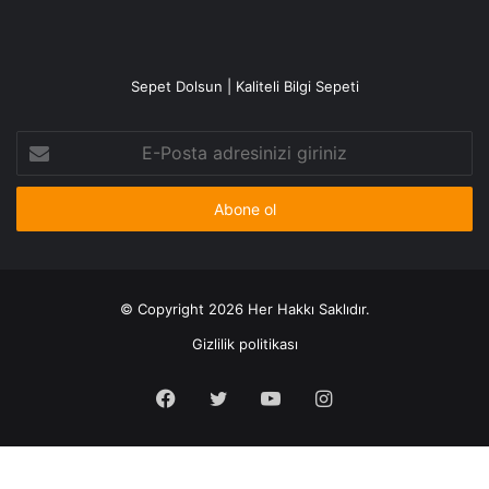
Sepet Dolsun | Kaliteli Bilgi Sepeti
E-
Posta
adresinizi
giriniz
© Copyright 2026 Her Hakkı Saklıdır.
Gizlilik politikası
Facebook
X
YouTube
Instagram