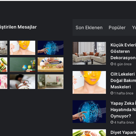
ştirilen Mesajlar
Son Eklenen
Popüler
Y
Küçük Evler
Gösteren
Dekorasyon
6 gün önce
Cilt Lekeleri
Doğal Bakı
Maskeleri
1 hafta önce
Yapay Zeka 
Hayatında Na
Oynuyor?
4 hafta önce
Diyet Yapark