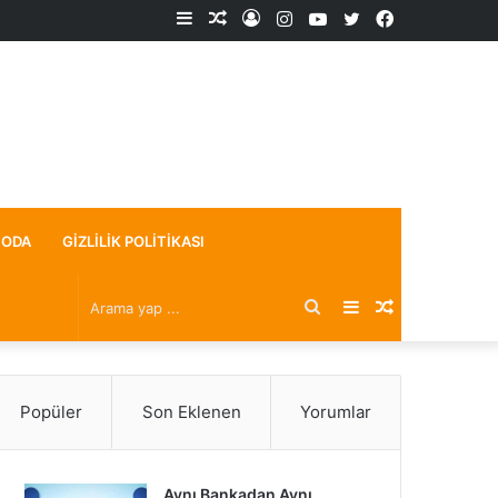
Kenar
Rastgele
Kayıt
Instagram
YouTube
X
Facebook
Bölmesi
Makale
Ol
ODA
GIZLILIK POLITIKASI
Arama
Kenar
Rastgele
yap
Bölmesi
Makale
Popüler
Son Eklenen
Yorumlar
...
Aynı Bankadan Aynı