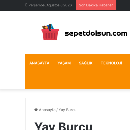
Perşembe, Ağustos 6 2026
Son Dakika Haberleri
ANASAYFA
YAŞAM
SAĞLIK
TEKNOLOJI
Anasayfa
/
Yay Burcu
Yay Burcu