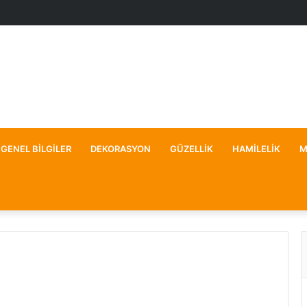
GENEL BILGILER
DEKORASYON
GÜZELLIK
HAMILELIK
M