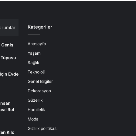
Kategoriler
orumlar
Anasayfa
i Geniş
Yaşam
 Tüyosu
Sağlık
Teknoloji
 İçin Evde
m
Genel Bilgiler
Dekorasyon
Güzellik
İnsan
sıl Rol
Hamilelik
Moda
Gizlilik politikası
en Kilo