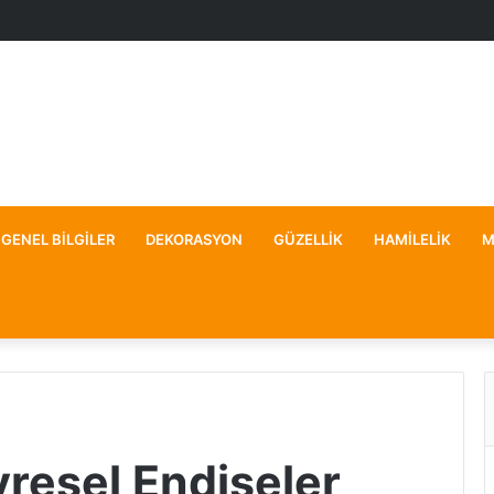
GENEL BILGILER
DEKORASYON
GÜZELLIK
HAMILELIK
M
resel Endişeler