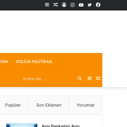
Kenar
Rastgele
Kayıt
Instagram
YouTube
X
Facebook
Bölmesi
Makale
Ol
ODA
GIZLILIK POLITIKASI
Arama
Kenar
Rastgele
yap
Bölmesi
Makale
Popüler
Son Eklenen
Yorumlar
...
Aynı Bankadan Aynı