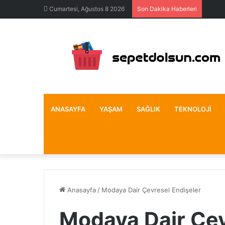
Cumartesi, Ağustos 8 2026
Son Dakika Haberleri
ANASAYFA
YAŞAM
SAĞLIK
TEKNOLOJI
Anasayfa
/
Modaya Dair Çevresel Endişeler
Modaya Dair Çev