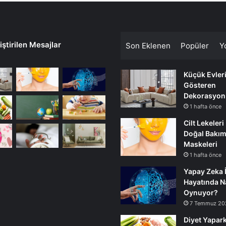
ştirilen Mesajlar
Son Eklenen
Popüler
Y
Küçük Evler
Gösteren
Dekorasyon
1 hafta önce
Cilt Lekeleri
Doğal Bakı
Maskeleri
1 hafta önce
Yapay Zeka 
Hayatında Na
Oynuyor?
7 Temmuz 20
Diyet Yapark