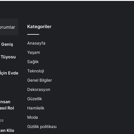
Kategoriler
orumlar
Anasayfa
i Geniş
Yaşam
 Tüyosu
Sağlık
Teknoloji
 İçin Evde
m
Genel Bilgiler
Dekorasyon
Güzellik
İnsan
sıl Rol
Hamilelik
Moda
26
Gizlilik politikası
en Kilo