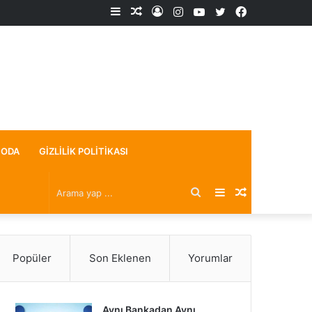
Kenar
Rastgele
Kayıt
Instagram
YouTube
X
Facebook
Bölmesi
Makale
Ol
ODA
GIZLILIK POLITIKASI
Arama
Kenar
Rastgele
yap
Bölmesi
Makale
Popüler
Son Eklenen
Yorumlar
...
Aynı Bankadan Aynı