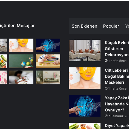
ştirilen Mesajlar
Son Eklenen
Popüler
Y
Küçük Evler
Gösteren
Dekorasyon
1 hafta önce
Cilt Lekeleri
Doğal Bakı
Maskeleri
1 hafta önce
Yapay Zeka 
Hayatında Na
Oynuyor?
7 Temmuz 20
Diyet Yapark