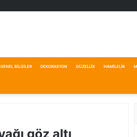
GENEL BILGILER
DEKORASYON
GÜZELLIK
HAMILELIK
M
yağı göz altı