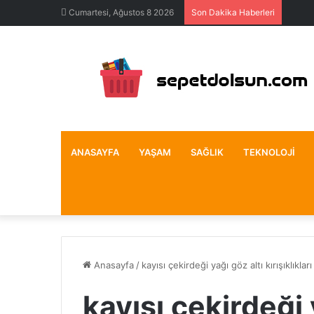
Cumartesi, Ağustos 8 2026
Son Dakika Haberleri
ANASAYFA
YAŞAM
SAĞLIK
TEKNOLOJI
Anasayfa
/
kayısı çekirdeği yağı göz altı kırışıklıkları
kayısı çekirdeği 