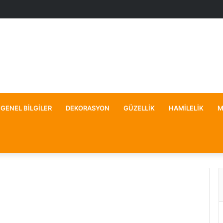
GENEL BILGILER
DEKORASYON
GÜZELLIK
HAMILELIK
M