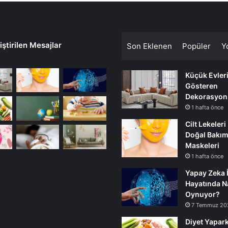
ştirilen Mesajlar
Son Eklenen
Popüler
Y
Küçük Evler
Gösteren
Dekorasyon
1 hafta önce
Cilt Lekeleri
Doğal Bakı
Maskeleri
1 hafta önce
Yapay Zeka 
Hayatında Na
Oynuyor?
7 Temmuz 20
Diyet Yapark