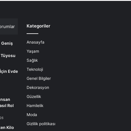
Kategoriler
orumlar
Anasayfa
i Geniş
Yaşam
 Tüyosu
Sağlık
Teknoloji
 İçin Evde
m
Genel Bilgiler
Dekorasyon
Güzellik
İnsan
sıl Rol
Hamilelik
Moda
26
Gizlilik politikası
en Kilo