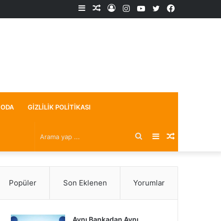
Kenar
Rastgele
Kayıt
Instagram
YouTube
X
Facebook
Bölmesi
Makale
Ol
ODA
GIZLILIK POLITIKASI
Arama
Kenar
Rastgele
yap
Bölmesi
Makale
Popüler
Son Eklenen
Yorumlar
...
Aynı Bankadan Aynı