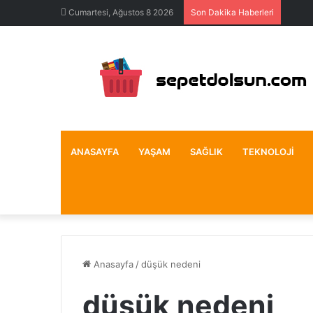
Cumartesi, Ağustos 8 2026
Son Dakika Haberleri
ANASAYFA
YAŞAM
SAĞLIK
TEKNOLOJI
Anasayfa
/
düşük nedeni
düşük nedeni