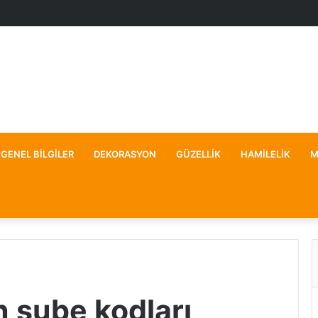
GENEL BILGILER
DEKORASYON
GÜZELLIK
HAMILELIK
M
n şube kodları