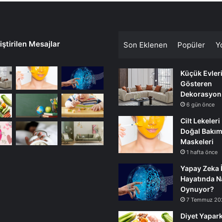
ştirilen Mesajlar
Son Eklenen
Popüler
Y
Küçük Evler
Gösteren
Dekorasyon
6 gün önce
Cilt Lekeleri
Doğal Bakı
Maskeleri
1 hafta önce
Yapay Zeka 
Hayatında Na
Oynuyor?
7 Temmuz 20
Diyet Yapark