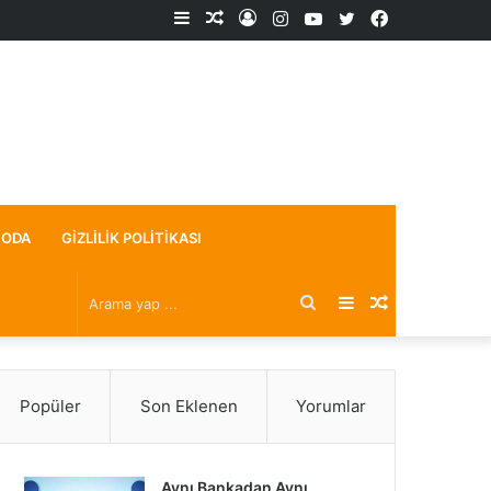
Kenar
Rastgele
Kayıt
Instagram
YouTube
X
Facebook
Bölmesi
Makale
Ol
ODA
GIZLILIK POLITIKASI
Arama
Kenar
Rastgele
yap
Bölmesi
Makale
Popüler
Son Eklenen
Yorumlar
...
Aynı Bankadan Aynı