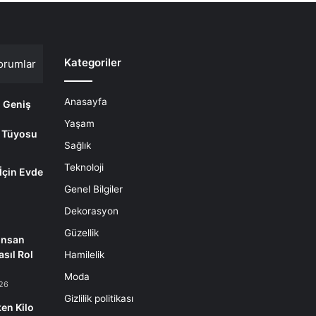
Kategoriler
orumlar
Anasayfa
i Geniş
Yaşam
 Tüyosu
Sağlık
Teknoloji
 İçin Evde
m
Genel Bilgiler
Dekorasyon
Güzellik
İnsan
sıl Rol
Hamilelik
Moda
26
Gizlilik politikası
en Kilo