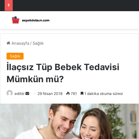
Anasayfa
/
Sağlık
Sağlık
İlaçsız Tüp Bebek Tedavisi
Mümkün mü?
Bir
editör
29 Nisan 2018
761
1 dakika okuma süresi
e-
posta
göndermek