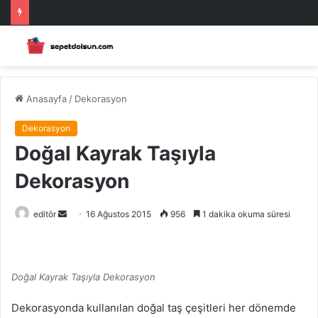
Anasayfa
/
Dekorasyon
Dekorasyon
Doğal Kayrak Taşıyla
Dekorasyon
Bir
editör
16 Ağustos 2015
956
1 dakika okuma süresi
e-
posta
göndermek
Doğal Kayrak Taşıyla Dekorasyon
Dekorasyonda kullanılan doğal taş çeşitleri her dönemde