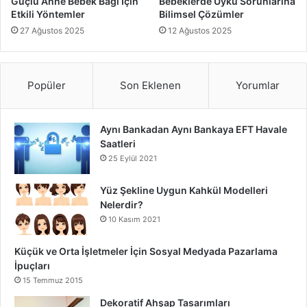
Güçlü Anne Bebek Bağı İçin
Bebeklerde Uyku Sorunlarına
dokunsal oyunlar gibi çeşitli aktiviteler, bebeklerin ilgisini
Etkili Yöntemler
Bilimsel Çözümler
çekebilir ve öğrenme süreçlerini eğlenceli hale getirebilir.
27 Ağustos 2025
12 Ağustos 2025
Ayrıca, güvenli bir oyun alanı ve düzenli oyun seansları,
oyun deneyimini daha verimli ve keyifli hale getirir.
Unutmayın, her bebeğin ihtiyaçları farklıdır, bu yüzden
Popüler
Son Eklenen
Yorumlar
oyunları bebeklerin bireysel ihtiyaçlarına göre uyarlamak
önemlidir.
Aynı Bankadan Aynı Bankaya EFT Havale
Saatleri
Bebeklerle eğlenceli ve eğitici oyunlar oynarken, onların
25 Eylül 2021
gelişimlerini destekleyici ve güvenli bir ortam sağlamak,
hem ebeveynler hem de bebekler için keyifli bir deneyim
Yüz Şekline Uygun Kahkül Modelleri
sunar.
Nelerdir?
10 Kasım 2021
Bebeklerle Eğlenceli ve Eğitici Oyunlar
Küçük ve Orta İşletmeler İçin Sosyal Medyada Pazarlama
İpuçları
15 Temmuz 2015
Dekoratif Ahşap Tasarımları