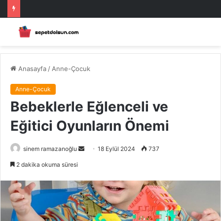
Anasayfa
/
Anne-Çocuk
Anne-Çocuk
Bebeklerle Eğlenceli ve
Eğitici Oyunların Önemi
Bir
sinem ramazanoğlu
18 Eylül 2024
737
e-
2 dakika okuma süresi
posta
göndermek