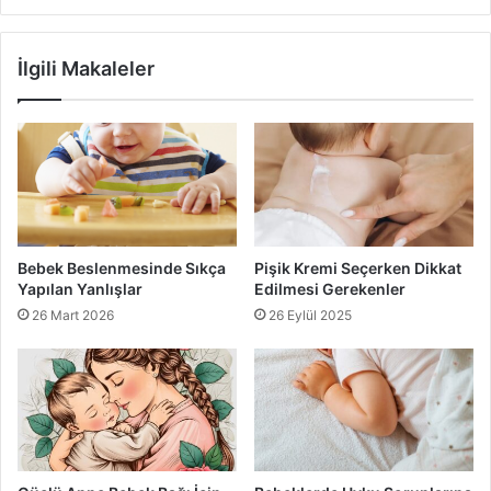
zeminli ve bebekler için uygun oyuncaklarla
donatılmış bir alan sağlamak önemlidir. Ayrıca,
İlgili Makaleler
oyuncakların temizliğine dikkat edilmelidir.
Ebeveyn Katılımı:
Ebeveynlerin oyunlara aktif olarak
katılması, bebeklerin motivasyonunu artırır ve
oyunları daha eğlenceli hale getirir. Ebeveynler,
bebeklerle birlikte oynarken onları teşvik etmeli ve
oyunlara dahil olmalıdır. Bu, bebeklerin kendilerini
güvende hissetmelerine ve oyunlardan daha fazla
Bebek Beslenmesinde Sıkça
Pişik Kremi Seçerken Dikkat
keyif almalarına yardımcı olur.
Yapılan Yanlışlar
Edilmesi Gerekenler
26 Mart 2026
26 Eylül 2025
Sonuç
Bebeklerle eğlenceli ve eğitici oyunlar, onların gelişiminde
kritik bir rol oynar. Bu oyunlar, bebeklerin bilişsel, motor ve
sosyal becerilerini geliştirirken, ebeveynlerle de güçlü bir
bağ kurmalarını sağlar. Renk ve şekil tanıma, sesli ve