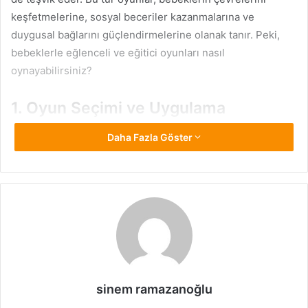
keşfetmelerine, sosyal beceriler kazanmalarına ve
duygusal bağlarını güçlendirmelerine olanak tanır. Peki,
bebeklerle eğlenceli ve eğitici oyunları nasıl
oynayabilirsiniz?
1. Oyun Seçimi ve Uygulama
Bebeklerle oynanacak oyunların seçimi, hem güvenli hem
Daha Fazla Göster
de eğitici olmalıdır. Örneğin, bebeklerin yaşına uygun,
küçük parçalardan oluşmayan oyuncaklar tercih
edilmelidir. Oyunlar, bebeklerin hem fiziksel hem de
zihinsel becerilerini geliştirecek şekilde tasarlanmalıdır.
İşte bazı öneriler:
Renk ve Şekil Tanıma Oyunları:
Bebeklerin renkleri
ve şekilleri öğrenmelerine yardımcı olmak için renkli
sinem ramazanoğlu
bloklar veya şekil ayırıcılar kullanabilirsiniz. Bu tür