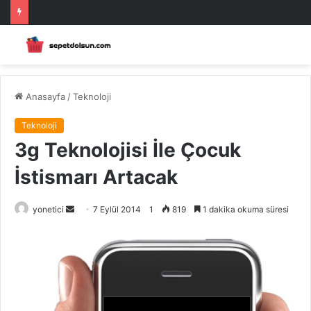
Anasayfa
/
Teknoloji
Teknoloji
3g Teknolojisi İle Çocuk
İstismarı Artacak
Bir
yonetici
7 Eylül 2014
1
819
1 dakika okuma süresi
e-
posta
göndermek