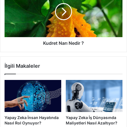
kaçırılmalar, çocuk pornografisi daha da artacak. Bu
Nedir
?
konuda yapılabilecek en önemli şey ise anne babaların
çocuklarına güven sağlamalı ve saygı çerçevesinde işlerini
halletmeleri. Bu sayede doğruyu görecek olan çocuklar siz
söylemeden gerçek tehdidin farkına varacaklardır.
Kudret Narı Nedir ?
İlgili Makaleler
Yapay Zeka İnsan Hayatında
Yapay Zeka İş Dünyasında
Nasıl Rol Oynuyor?
Maliyetleri Nasıl Azaltıyor?