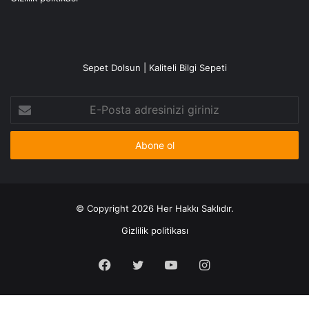
Sepet Dolsun | Kaliteli Bilgi Sepeti
E-
Posta
adresinizi
giriniz
© Copyright 2026 Her Hakkı Saklıdır.
Gizlilik politikası
Facebook
X
YouTube
Instagram