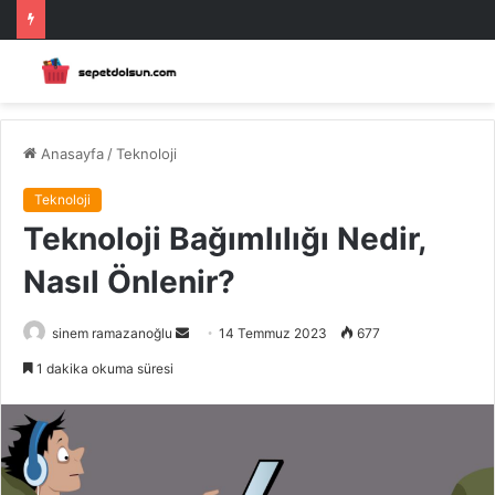
Anasayfa
/
Teknoloji
Teknoloji
Teknoloji Bağımlılığı Nedir,
Nasıl Önlenir?
Bir
sinem ramazanoğlu
14 Temmuz 2023
677
e-
1 dakika okuma süresi
posta
göndermek