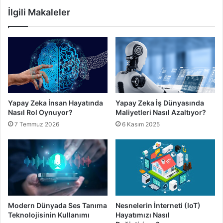
İlgili Makaleler
Destek Arayışı:
Eğer teknoloji bağımlılığı ciddi bir sorun
haline gelmişse, profesyonel yardım almayı düşünmek
önemlidir. Bir terapist veya danışman, size teknoloji
bağımlılığıyla mücadele etme konusunda rehberlik edebilir
ve size özelleştirilmiş stratejiler sunabilir. Aynı zamanda
destek gruplarına katılarak diğer insanlarla deneyimlerinizi
paylaşabilir ve motivasyon bulabilirsiniz.
Yapay Zeka İnsan Hayatında
Yapay Zeka İş Dünyasında
Nasıl Rol Oynuyor?
Maliyetleri Nasıl Azaltıyor?
Teknoloji Bağımlılığı
7 Temmuz 2026
6 Kasım 2025
Teknoloji Bağımlılığı Önleme
Modern Dünyada Ses Tanıma
Nesnelerin İnterneti (IoT)
Teknolojisinin Kullanımı
Hayatımızı Nasıl