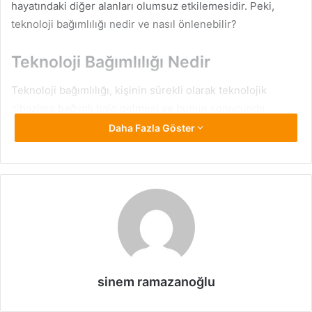
hayatındaki diğer alanları olumsuz etkilemesidir. Peki,
teknoloji bağımlılığı nedir ve nasıl önlenebilir?
Teknoloji Bağımlılığı Nedir
Teknoloji bağımlılığı, kişinin sürekli olarak teknolojik
cihazlara bağımlı hale gelmesi ve bunun sonucunda
sosyal, duygusal veya fiziksel sağlığına zarar vermesidir.
Daha Fazla Göster
Bu bağımlılık, genellikle sosyal medya, video oyunları,
internet ve diğer dijital platformlar üzerinden gerçekleşir.
Kişi, bu teknolojik aktivitelerle aşırı şekilde meşgul olur ve
diğer günlük aktiviteleri, ilişkileri veya sorumlulukları ihmal
eder.
Teknoloji Bağımlılığının Önlenmesi
İçin Ne Yapılabilir
sinem ramazanoğlu
İlk adım, teknoloji bağımlılığı sorununu tanımaktır.