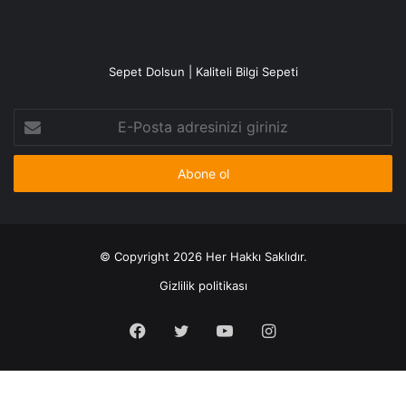
Sepet Dolsun | Kaliteli Bilgi Sepeti
E-
Posta
adresinizi
giriniz
© Copyright 2026 Her Hakkı Saklıdır.
Gizlilik politikası
Facebook
X
YouTube
Instagram