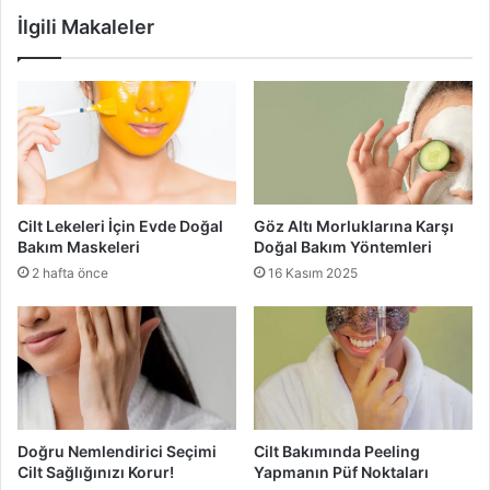
tahıllar ve lahana ailesinden bazı sebzeler.
İlgili Makaleler
Baklagiller
Protein, lif ve minerallere ek olarak baklagiller, saç
büyümesini uyaran, saç lifini güçlendiren ve günlük
saldırılara karşı daha dirençli hale getiren B3 (niasin) ve B6
(piridoksin) vitaminlerini sağlar, çünkü her ikisi de saçın
Cilt Lekeleri İçin Evde Doğal
Göz Altı Morluklarına Karşı
oluşumu için gereklidir. Genel olarak, B grubu
Bakım Maskeleri
Doğal Bakım Yöntemleri
vitaminlerinin eksikliği saç dökülmesine neden olur.
2 hafta önce
16 Kasım 2025
Doğru Nemlendirici Seçimi
Cilt Bakımında Peeling
Cilt Sağlığınızı Korur!
Yapmanın Püf Noktaları