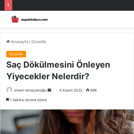
Anasayfa
/
Güzellik
Güzellik
Saç Dökülmesini Önleyen
Yiyecekler Nelerdir?
Bir
sinem ramazanoğlu
4 Kasım 2022
698
e-
1 dakika okuma süresi
posta
göndermek