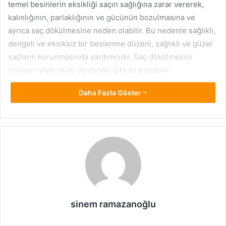
temel besinlerin eksikliği saçın sağlığına zarar vererek,
kalınlığının, parlaklığının ve gücünün bozulmasına ve
ayrıca saç dökülmesine neden olabilir. Bu nedenle sağlıklı,
dengeli ve eksiksiz bir beslenme düzeni, sağlıklı ve güzel
saçların korunmasında yardımcıdır. Saç dökülmesini
önleyen yiyecekler aşağıdaki gibi sıralanabilir:
Daha Fazla Göster
Havuç
Saç derisinde sebum üretimini uyaran ve yağ bezlerinin
kurumasını önleyen bir besin olan beta-karoten veya
provitamin A bakımından zengindirler. Bunlar saç
folikülünün yağlanmasından sorumludur, böylece saç
dökülmesini önlemeye yardımcı olur.
Portakal
sinem ramazanoğlu
Saç dökülmesini önleyen yiyecekler arasında yer alan