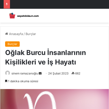
Anasayfa
/
Burçlar
Burçlar
Oğlak Burcu İnsanlarının
Kişilikleri ve İş Hayatı
Bir
sinem ramazanoğlu
24 Şubat 2023
662
e-
1 dakika okuma süresi
posta
göndermek