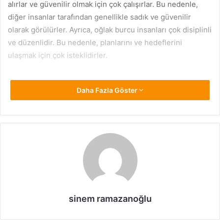
alırlar ve güvenilir olmak için çok çalışırlar. Bu nedenle,
diğer insanlar tarafından genellikle sadık ve güvenilir
olarak görülürler. Ayrıca, oğlak burcu insanları çok disiplinli
ve düzenlidir. Bu nedenle, planlarını ve hedeflerini
ulaşmak için çok isteklidirler.
Oğlak burcu insanları, bir şeyi organize etmede çok
Daha Fazla Göster
iyidirler ve işleri zamanında tamamlamak onlar için çok
önemlidir. Ayrıca, oğlak burcu insanları genellikle kararlı ve
dirençlidir. Bu nedenle, zorluklar karşısında kolayca pes
etmezler ve mücadele etmeye devam ederler.
Oğlak burçları, genellikle sosyal ilişkilerde dikkat çekmeyi
sevmezler. Bu nedenle, sosyal ortamlarda daha az etkili
olabilirler. Ayrıca, oğlak burcu insanları genellikle açık ve
doğal olmayı tercih ederler. Bu nedenle, ilişkilerinde doğal
sinem ramazanoğlu
ve samimi olurlar.