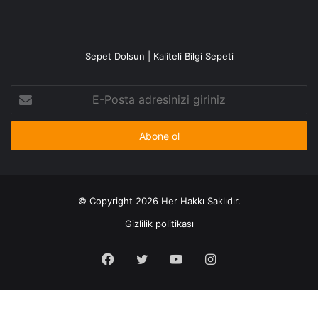
Sepet Dolsun | Kaliteli Bilgi Sepeti
E-
Posta
adresinizi
giriniz
© Copyright 2026 Her Hakkı Saklıdır.
Gizlilik politikası
Facebook
X
YouTube
Instagram