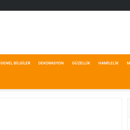
GENEL BILGILER
DEKORASYON
GÜZELLIK
HAMILELIK
M