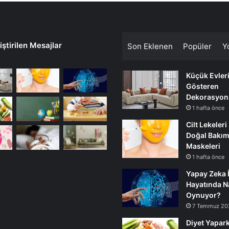
ştirilen Mesajlar
Son Eklenen
Popüler
Y
Küçük Evler
Gösteren
Dekorasyon
1 hafta önce
Cilt Lekeleri
Doğal Bakı
Maskeleri
1 hafta önce
Yapay Zeka 
Hayatında Na
Oynuyor?
7 Temmuz 20
Diyet Yapark