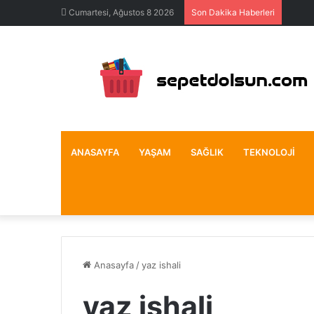
Cumartesi, Ağustos 8 2026
Son Dakika Haberleri
ANASAYFA
YAŞAM
SAĞLIK
TEKNOLOJI
Anasayfa
/
yaz ishali
yaz ishali