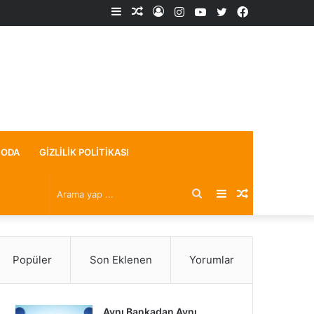
Kenar
Rastgele
Kayıt
Instagram
YouTube
X
Facebook
Bölmesi
Makale
Ol
ODA
GIZLILIK POLITIKASI
Arama
Kenar
Rastgele
yap
Bölmesi
Makale
Popüler
Son Eklenen
Yorumlar
...
Aynı Bankadan Aynı