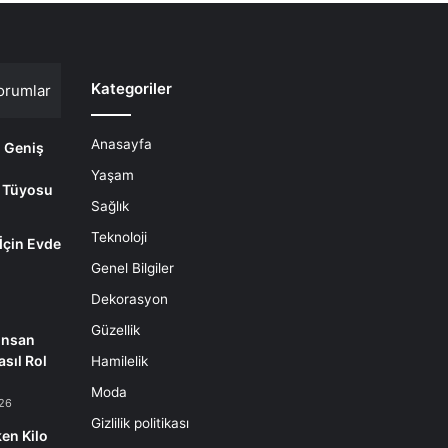
Kategoriler
orumlar
Anasayfa
i Geniş
Yaşam
 Tüyosu
Sağlık
Teknoloji
 İçin Evde
m
Genel Bilgiler
Dekorasyon
Güzellik
İnsan
sıl Rol
Hamilelik
Moda
26
Gizlilik politikası
en Kilo