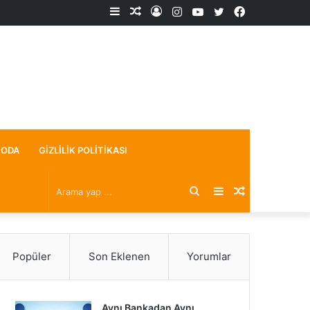
Kenar
Rastgele
Kayıt
Instagram
YouTube
X
Facebook
Bölmesi
Makale
Ol
ODA
GIZLILIK POLITIKASI
Arama
Kenar
Rastgele
yap
Bölmesi
Makale
Popüler
Son Eklenen
Yorumlar
...
Aynı Bankadan Aynı