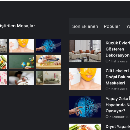
ştirilen Mesajlar
Son Eklenen
Popüler
Y
Küçük Evler
Gösteren
Dekorasyon
1 hafta önce
Cilt Lekeleri
Doğal Bakı
Maskeleri
1 hafta önce
Yapay Zeka 
Hayatında Na
Oynuyor?
7 Temmuz 20
Diyet Yapark