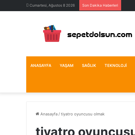
Cumartesi, Ağustos 8 2026
Son Dakika Haberleri
ANASAYFA
YAŞAM
SAĞLIK
TEKNOLOJI
Anasayfa
/
tiyatro oyuncusu olmak
tiyatro oyuncus