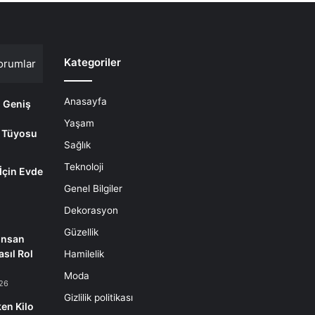
Kategoriler
orumlar
Anasayfa
i Geniş
Yaşam
 Tüyosu
Sağlık
Teknoloji
 İçin Evde
m
Genel Bilgiler
Dekorasyon
Güzellik
İnsan
sıl Rol
Hamilelik
Moda
26
Gizlilik politikası
en Kilo