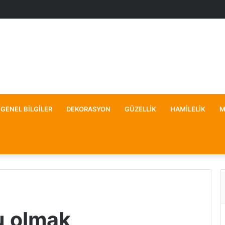
GENEL BILGILER
DEKORASYON
GÜZELLIK
HAMILELIK
M
u olmak