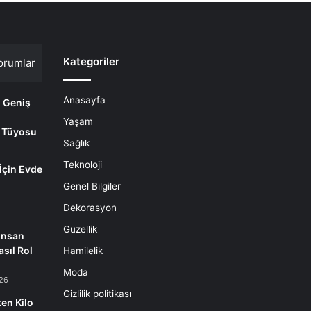
Kategoriler
orumlar
Anasayfa
i Geniş
Yaşam
 Tüyosu
Sağlık
Teknoloji
 İçin Evde
m
Genel Bilgiler
Dekorasyon
Güzellik
İnsan
sıl Rol
Hamilelik
Moda
26
Gizlilik politikası
en Kilo