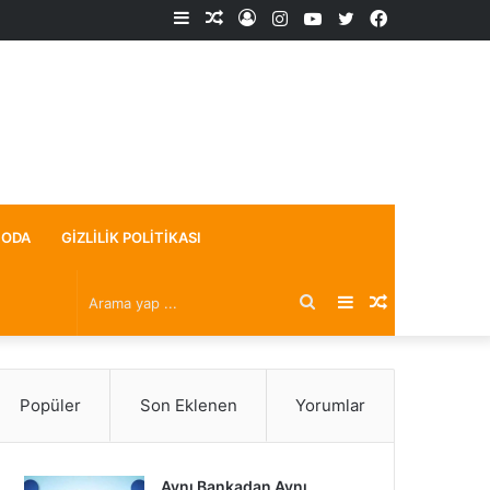
Kenar
Rastgele
Kayıt
Instagram
YouTube
X
Facebook
Bölmesi
Makale
Ol
ODA
GIZLILIK POLITIKASI
Arama
Kenar
Rastgele
yap
Bölmesi
Makale
Popüler
Son Eklenen
Yorumlar
...
Aynı Bankadan Aynı