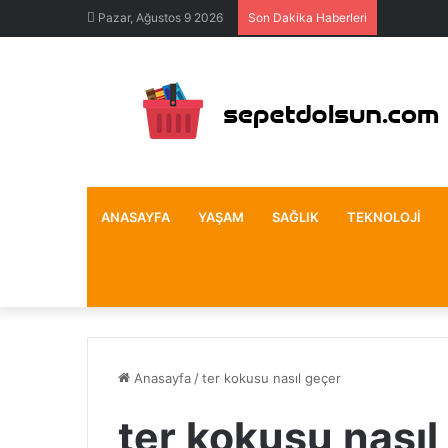
Pazar, Ağustos 9 2026
Son Dakika Haberleri
ANASAYFA
YAŞAM
SAĞLIK
TEKNOLOJI
Anasayfa
/
ter kokusu nasıl geçer
ter kokusu nasıl