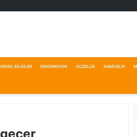
GENEL BILGILER
DEKORASYON
GÜZELLIK
HAMILELIK
M
 geçer