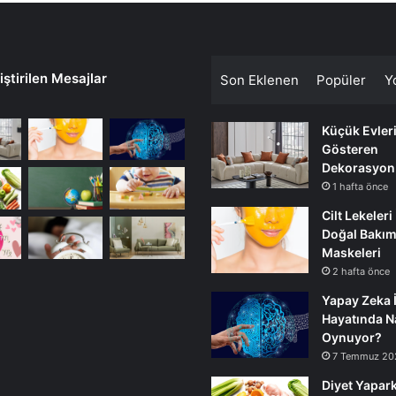
ştirilen Mesajlar
Son Eklenen
Popüler
Y
Küçük Evler
Gösteren
Dekorasyon
1 hafta önce
Cilt Lekeleri
Doğal Bakı
Maskeleri
2 hafta önce
Yapay Zeka 
Hayatında Na
Oynuyor?
7 Temmuz 20
Diyet Yapark