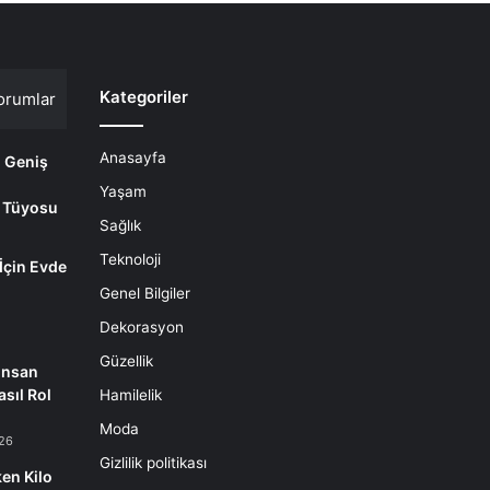
Kategoriler
orumlar
Anasayfa
i Geniş
Yaşam
 Tüyosu
Sağlık
Teknoloji
 İçin Evde
m
Genel Bilgiler
Dekorasyon
Güzellik
İnsan
sıl Rol
Hamilelik
Moda
26
Gizlilik politikası
en Kilo