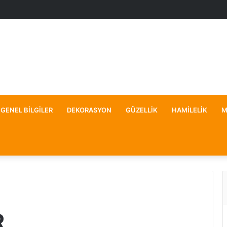
GENEL BILGILER
DEKORASYON
GÜZELLIK
HAMILELIK
M
R