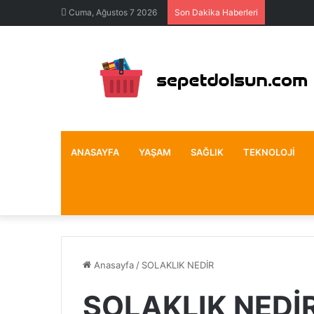
Cuma, Ağustos 7 2026
Son Dakika Haberleri
ANASAYFA
YAŞAM
SAĞLIK
TEKNOLOJI
Anasayfa
/
SOLAKLIK NEDİR
SOLAKLIK NEDİ