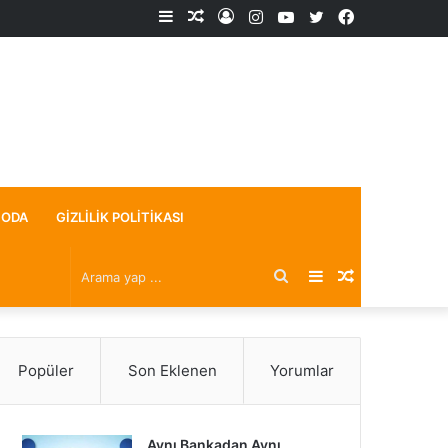
Kenar
Rastgele
Kayıt
Instagram
YouTube
X
Facebook
Bölmesi
Makale
Ol
ODA
GIZLILIK POLITIKASI
Arama
Kenar
Rastgele
yap
Bölmesi
Makale
Popüler
Son Eklenen
Yorumlar
...
Aynı Bankadan Aynı