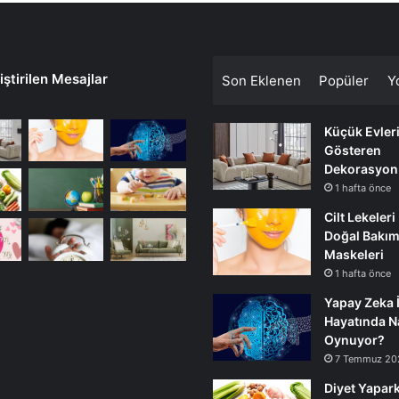
ştirilen Mesajlar
Son Eklenen
Popüler
Y
Küçük Evler
Gösteren
Dekorasyon
1 hafta önce
Cilt Lekeleri
Doğal Bakı
Maskeleri
1 hafta önce
Yapay Zeka 
Hayatında Na
Oynuyor?
7 Temmuz 20
Diyet Yapark