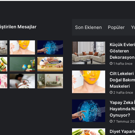
ştirilen Mesajlar
Son Eklenen
Popüler
Y
Küçük Evler
Gösteren
Dekorasyon
1 hafta önce
Cilt Lekeleri
Doğal Bakı
Maskeleri
2 hafta önce
Yapay Zeka 
Hayatında Na
Oynuyor?
7 Temmuz 20
Diyet Yapark