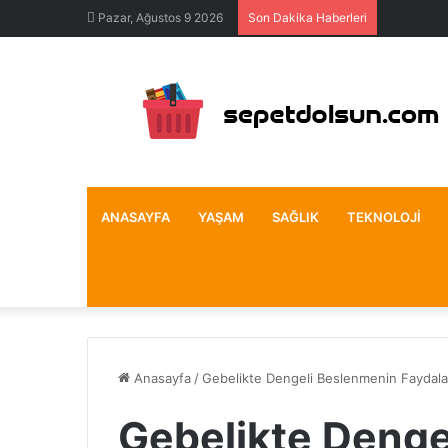
Pazar, Ağustos 9 2026
Son Dakika Haberleri
ANASAYFA
YAŞAM
SAĞLIK
TEKNOLOJI
Anasayfa
/
Gebelikte Dengeli Beslenmenin Faydala
Gebelikte Denge