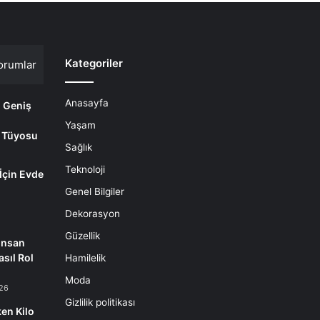
Kategoriler
orumlar
Anasayfa
i Geniş
Yaşam
 Tüyosu
Sağlık
Teknoloji
 İçin Evde
m
Genel Bilgiler
Dekorasyon
Güzellik
İnsan
sıl Rol
Hamilelik
Moda
26
Gizlilik politikası
en Kilo