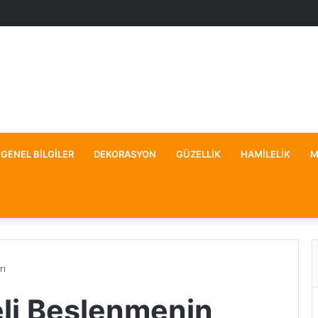
GENEL BILGILER
DEKORASYON
GÜZELLIK
HAMILELIK
M
rı
li Beslenmenin