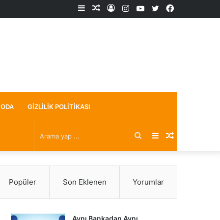
Kenar
Rastgele
Kayıt
Instagram
YouTube
X
Facebook
Bölmesi
Makale
Ol
ODA
GIZLILIK POLITIKASI
Arama
Kenar
Rastgele
yap
Bölmesi
Makale
Popüler
Son Eklenen
Yorumlar
...
Aynı Bankadan Aynı