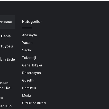
Kategoriler
orumlar
Anasayfa
i Geniş
Yaşam
 Tüyosu
Sağlık
Teknoloji
 İçin Evde
m
Genel Bilgiler
Dekorasyon
Güzellik
İnsan
sıl Rol
Hamilelik
Moda
26
Gizlilik politikası
en Kilo