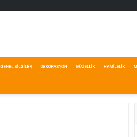
GENEL BILGILER
DEKORASYON
GÜZELLIK
HAMILELIK
M