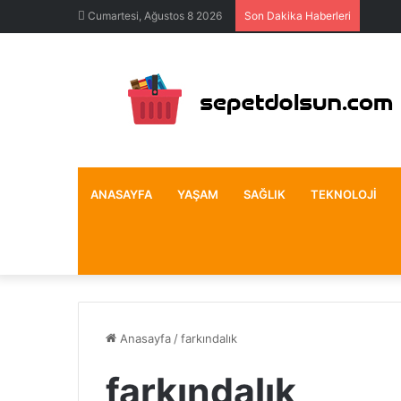
Cumartesi, Ağustos 8 2026
Son Dakika Haberleri
ANASAYFA
YAŞAM
SAĞLIK
TEKNOLOJI
Anasayfa
/
farkındalık
farkındalık