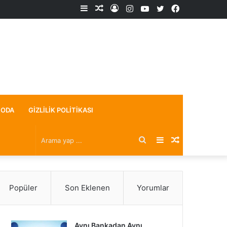
Kenar
Rastgele
Kayıt
Instagram
YouTube
X
Facebook
Bölmesi
Makale
Ol
ODA
GIZLILIK POLITIKASI
Arama
Kenar
Rastgele
yap
Bölmesi
Makale
Popüler
Son Eklenen
Yorumlar
...
Aynı Bankadan Aynı