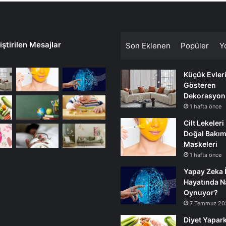
ştirilen Mesajlar
Son Eklenen
Popüler
Y
Küçük Evler
Gösteren
Dekorasyon
1 hafta önce
Cilt Lekeleri
Doğal Bakı
Maskeleri
1 hafta önce
Yapay Zeka 
Hayatında Na
Oynuyor?
7 Temmuz 20
Diyet Yapark