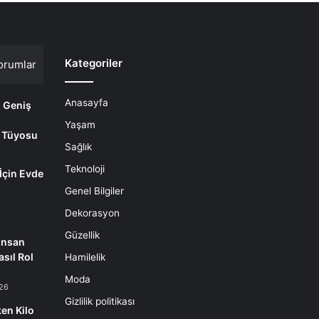
Kategoriler
orumlar
Anasayfa
i Geniş
Yaşam
 Tüyosu
Sağlık
Teknoloji
 İçin Evde
m
Genel Bilgiler
Dekorasyon
Güzellik
İnsan
sıl Rol
Hamilelik
Moda
26
Gizlilik politikası
en Kilo