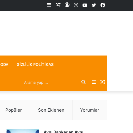
Kenar
Rastgele
Kayıt
Instagram
YouTube
X
Facebook
Bölmesi
Makale
Ol
ODA
GIZLILIK POLITIKASI
Arama
Kenar
Rastgele
yap
Bölmesi
Makale
Popüler
Son Eklenen
Yorumlar
...
Aynı Bankadan Aynı