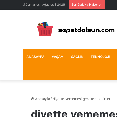
Cumartesi, Ağustos 8 2026
Son Dakika Haberleri
ANASAYFA
YAŞAM
SAĞLIK
TEKNOLOJI
Anasayfa
/
diyette yememesi gereken besinler
diyette yememes