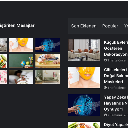
ştirilen Mesajlar
Son Eklenen
Popüler
Y
Küçük Evler
Gösteren
Dekorasyon
1 hafta önce
Cilt Lekeleri
Doğal Bakı
Maskeleri
1 hafta önce
Yapay Zeka 
Hayatında Na
Oynuyor?
7 Temmuz 20
Diyet Yapark