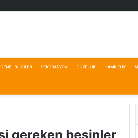
GENEL BILGILER
DEKORASYON
GÜZELLIK
HAMILELIK
M
i gereken besinler