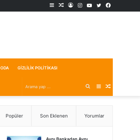
Kenar
Rastgele
Kayıt
Instagram
YouTube
X
Facebook
Bölmesi
Makale
Ol
ODA
GIZLILIK POLITIKASI
Arama
Kenar
Rastgele
yap
Bölmesi
Makale
Popüler
Son Eklenen
Yorumlar
...
Aynı Bankadan Aynı