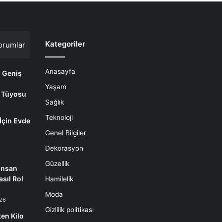
Kategoriler
orumlar
Anasayfa
i Geniş
Yaşam
 Tüyosu
Sağlık
Teknoloji
 İçin Evde
m
Genel Bilgiler
Dekorasyon
Güzellik
İnsan
sıl Rol
Hamilelik
Moda
26
Gizlilik politikası
en Kilo