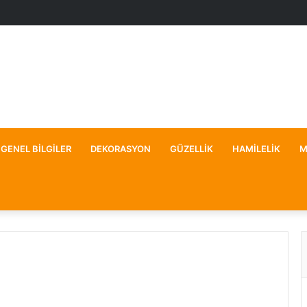
GENEL BILGILER
DEKORASYON
GÜZELLIK
HAMILELIK
M