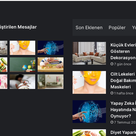
ştirilen Mesajlar
Son Eklenen
Popüler
Y
Küçük Evler
Gösteren
Dekorasyon
7 gün önce
Cilt Lekeleri
Doğal Bakı
Maskeleri
1 hafta önce
Yapay Zeka 
Hayatında Na
Oynuyor?
7 Temmuz 20
Diyet Yapark