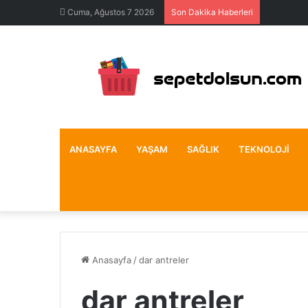
Cuma, Ağustos 7 2026
Son Dakika Haberleri
ANASAYFA
YAŞAM
SAĞLIK
TEKNOLOJI
Anasayfa
/
dar antreler
dar antreler