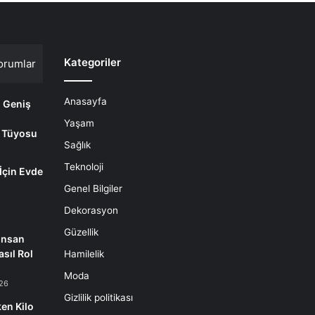
Kategoriler
orumlar
Anasayfa
i Geniş
Yaşam
 Tüyosu
Sağlık
Teknoloji
 İçin Evde
m
Genel Bilgiler
Dekorasyon
Güzellik
İnsan
sıl Rol
Hamilelik
Moda
26
Gizlilik politikası
en Kilo