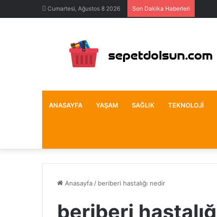
Cumartesi, Ağustos 8 2026
Son Dakika Haberleri
ANASAYFA
YAŞAM
SAĞLIK
TEKNOLOJI
Anasayfa
/
beriberi hastalığı nedir
beriberi hastalığ