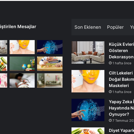
ştirilen Mesajlar
Son Eklenen
Popüler
Y
Küçük Evler
Gösteren
Dekorasyon
1 hafta önce
Cilt Lekeleri
Doğal Bakı
Maskeleri
1 hafta önce
Yapay Zeka 
Hayatında Na
Oynuyor?
7 Temmuz 20
Diyet Yapark