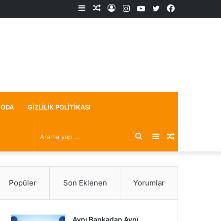
Kenar
Rastgele
Kayıt
Instagram
YouTube
X
Facebook
Bölmesi
Makale
Ol
ODA
GIZLILIK POLITIKASI
Arama
Kenar
Rastgele
yap
Bölmesi
Makale
Popüler
Son Eklenen
Yorumlar
...
Aynı Bankadan Aynı