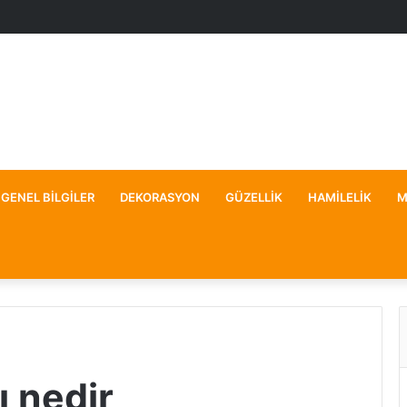
GENEL BILGILER
DEKORASYON
GÜZELLIK
HAMILELIK
M
ı nedir