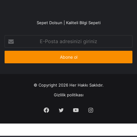
Sepet Dolsun | Kaliteli Bilgi Sepeti
E-
Posta
adresinizi
giriniz
© Copyright 2026 Her Hakkı Saklıdır.
Gizlilik politikası
Facebook
X
YouTube
Instagram