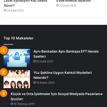
Lazer Epilasyon Kaç Seans
Evde bileklik tasarımı
Sürer?
23 Eylül 2015
26 Eylül 2015
Top 10 Makaleler
Aynı Bankadan Aynı Bankaya EFT Havale
Saatleri
25 Eylül 2021
Yüz Şekline Uygun Kahkül Modelleri
Nelerdir?
10 Kasım 2021
Küçük ve Orta İşletmeler İçin Sosyal Medyada Pazarlama
İpuçları
15 Temmuz 2015