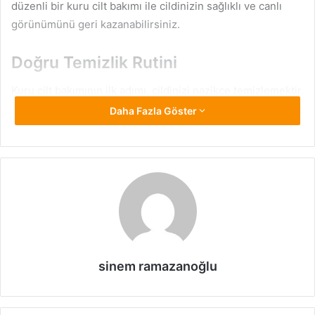
düzenli bir kuru cilt bakımı ile cildinizin sağlıklı ve canlı
görünümünü geri kazanabilirsiniz.
Doğru Temizlik Rutini
Kuru cilt bakımının ilk adımı, cildinizi nazikçe temizlemektir.
Sabahları ve akşamları, hafif ve alkolsüz bir temizleyici ile
Daha Fazla Göster
yüzünüzü temizleyin. Sert kimyasallar içeren ürünlerden
kaçının, çünkü bu cildinizin daha da kurumasına neden
olabilir.
Besleyici Nemlendirme
Kuru cilt bakımı açısından en önemli adımlardan biri
nemlendirmedir. Hafif ve su bazlı nemlendiriciler, cildinizi
sinem ramazanoğlu
derinlemesine beslerken ağırlık hissi yaratmadan
nemlendirme sağlar. Gece için daha yoğun bir nemlendirici
kullanmak da cildin gece boyunca yenilenmesine yardımcı