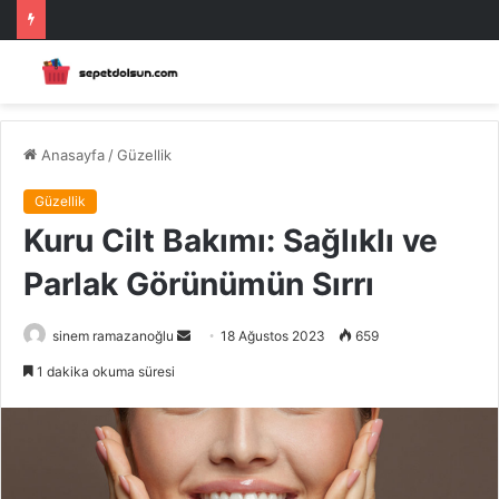
Anasayfa
/
Güzellik
Güzellik
Kuru Cilt Bakımı: Sağlıklı ve
Parlak Görünümün Sırrı
Bir
sinem ramazanoğlu
18 Ağustos 2023
659
e-
1 dakika okuma süresi
posta
göndermek