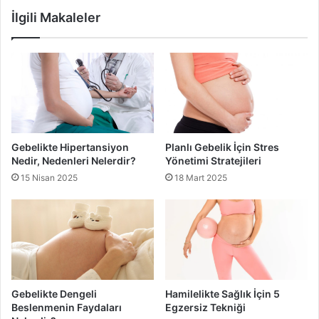
sorusunun yanıtını öğrendikten sonra, bu yağ asidini nasıl
İlgili Makaleler
alabileceğinize bakalım. Omega-3 bakımından zengin
birçok doğal kaynak bulunmaktadır:
Balıklar:
Somon, sardalya, uskumru gibi yağlı balıklar,
Omega-3’ün en iyi kaynaklarıdır. Ancak civa içeriği
yüksek olan balıklardan uzak durulmalıdır.
Ceviz ve Keten Tohumu:
Bitkisel kaynaklardan
Gebelikte Hipertansiyon
Planlı Gebelik İçin Stres
Omega-3 almak isteyenler için ceviz, keten tohumu
Nedir, Nedenleri Nelerdir?
Yönetimi Stratejileri
ve chia tohumu ideal seçeneklerdir.
15 Nisan 2025
18 Mart 2025
Takviyeler:
Doktor önerisiyle Omega-3 kapsülleri
kullanılabilir. Ancak hamilelikte herhangi bir takviye
almadan önce mutlaka doktora danışılmalıdır.
Dikkat Edilmesi Gerekenler
Gebelikte Dengeli
Hamilelikte Sağlık İçin 5
Hamilelikte Omega-3 alımı faydalı olsa da dikkat edilmesi
Beslenmenin Faydaları
Egzersiz Tekniği