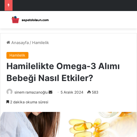
Anasayfa
/
Hamilelik
Hamilelik
Hamilelikte Omega-3 Alımı
Bebeği Nasıl Etkiler?
Bir
sinem ramazanoğlu
5 Aralık 2024
583
e-
2 dakika okuma süresi
posta
göndermek