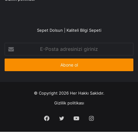
Sepet Dolsun | Kaliteli Bilgi Sepeti
E-
Posta
adresinizi
giriniz
© Copyright 2026 Her Hakkı Saklıdır.
Gizlilik politikası
Facebook
X
YouTube
Instagram