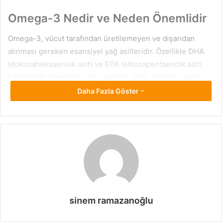
Omega-3 Nedir ve Neden Önemlidir
Omega-3, vücut tarafından üretilemeyen ve dışarıdan
alınması gereken esansiyel yağ asitleridir. Özellikle DHA
(dokosaheksaenoik asit) ve EPA (eikosapentaenoik asit)
hamilelikte önemli bir yere sahiptir. DHA, bebeğin beyin,
göz ve sinir sistemi gelişiminde kritik bir rol oynarken, EPA
Daha Fazla Göster
ise DHA’nın işlevselliğini destekler ve annenin dolaşım
sistemini iyileştirir.
Hamilelik sürecinde Omega-3’ün düzenli olarak alınması,
bebeğin doğumdan sonraki nörolojik gelişimini ve görme
yetisini olumlu yönde etkiler. Ayrıca Omega-3, annenin
gebelik komplikasyonları yaşama riskini azaltır ve bebeğin
genel sağlığını destekler.
sinem ramazanoğlu
Hamilelikte Omega-3 Alımı Bebeği