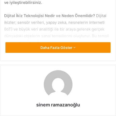
ve iyileştirebilirsiniz.
Dijital İkiz Teknolojisi Nedir ve Neden Önemlidir?
Dijital
ikizler; sensör verileri, yapay zeka, nesnelerin interneti
(IoT) ve büyük veri analitiği ile bir araya gelerek gerçek
dünyadaki objelerin sanal temsillerini oluşturur. Bu temsil
sayesinde mühendisler, tasarımcılar ve karar vericiler;
Daha Fazla Göster
sistemin nasıl çalıştığını, ne zaman arıza yapabileceğini ya
da nasıl daha verimli hale getirilebileceğini önceden
görebilir.
Dijital İkizlerin Uygulama Alanları
Dijital İkiz Teknolojisi
, üretim sektöründen sağlığa, enerji
sektöründen şehircilik uygulamalarına kadar pek çok
alanda kullanılmaktadır. Bu alanlarda dijital ikizlerin
sinem ramazanoğlu
sağladığı faydalar hem ekonomik hem de operasyonel
anlamda önemli avantajlar sunar.