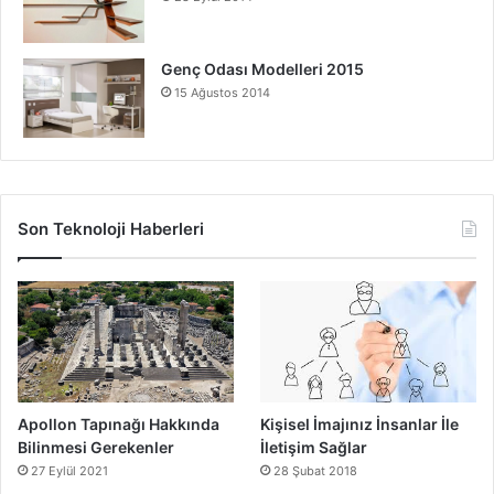
daha akıllı ve yönetilebilir hale geliyor. Bu da dijital çağda
rekabet avantajı elde etmek isteyen tüm kurumlar için
Genç Odası Modelleri 2015
Dijital İkiz Teknolojisini vazgeçilmez kılıyor.
15 Ağustos 2014
Dijital İkiz Teknolojisi
Dijital İkiz Teknolojisinin Önemi
Son Teknoloji Haberleri
Apollon Tapınağı Hakkında
Kişisel İmajınız İnsanlar İle
Bilinmesi Gerekenler
İletişim Sağlar
27 Eylül 2021
28 Şubat 2018