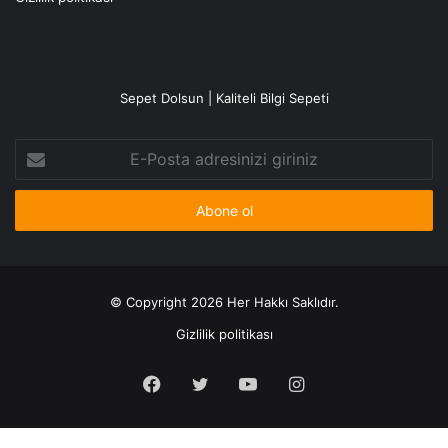
Sepet Dolsun | Kaliteli Bilgi Sepeti
E-
Posta
adresinizi
giriniz
© Copyright 2026 Her Hakkı Saklıdır.
Gizlilik politikası
Facebook
X
YouTube
Instagram