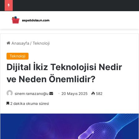
Anasayfa
/
Teknoloji
Teknoloji
Dijital İkiz Teknolojisi Nedir
ve Neden Önemlidir?
Bir
sinem ramazanoğlu
20 Mayıs 2025
582
e-
2 dakika okuma süresi
posta
göndermek