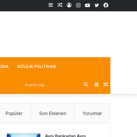
Kenar
Rastgele
Kayıt
Instagram
YouTube
X
Facebook
Bölmesi
Makale
Ol
ODA
GIZLILIK POLITIKASI
Arama
Kenar
Rastgele
yap
Bölmesi
Makale
Popüler
Son Eklenen
Yorumlar
...
Aynı Bankadan Aynı