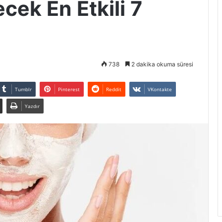
ecek En Etkili 7
738
2 dakika okuma süresi
Tumblr
Pinterest
Reddit
VKontakte
Yazdır