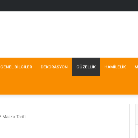
GENEL BILGILER
DEKORASYON
GÜZELLIK
HAMILELIK
M
 7 Maske Tarifi