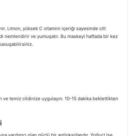
linir. Limon, yüksek C vitamini içeriği sayesinde cilt
ldi nemlendirir ve yumuşatır. Bu maskeyi haftada bir kez
kavuşabilirsiniz.
n ve temiz cildinize uygulayın. 10-15 dakika beklettikten
i
sına yardımcı olan güçlü bir antioksidandır. Yoğurt ise