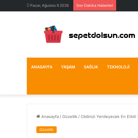
Pazar, Ağustos 9 2026
Son Dakika Haberleri
ANASAYFA
YAŞAM
SAĞLIK
TEKNOLOJI
Anasayfa
/
Güzellik
/
Cildinizi Yenileyecek En Etkili
Güzellik