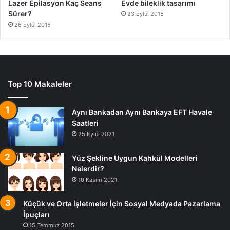
Lazer Epilasyon Kaç Seans
Evde bileklik tasarımı
sağlıklı bir gelecek armağan edebilirsiniz.
Sürer?
23 Eylül 2015
26 Eylül 2015
Cildin Yaşlanmasını Engelleyen Yöntemler
Top 10 Makaleler
Aynı Bankadan Aynı Bankaya EFT Havale
Saatleri
25 Eylül 2021
Yüz Şekline Uygun Kahkül Modelleri
Nelerdir?
10 Kasım 2021
Küçük ve Orta İşletmeler İçin Sosyal Medyada Pazarlama
İpuçları
15 Temmuz 2015