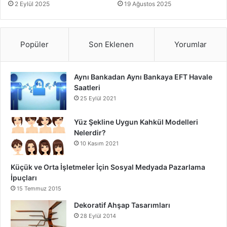
2 Eylül 2025
19 Ağustos 2025
Unutulmamalıdır ki cilt bakım ürünlerinden tam verim
alabilmek için sabır ve düzenli kullanım şarttır. Haftada bir
Popüler
Son Eklenen
Yorumlar
peeling yapmak, ölü derilerden arınmayı sağlar ve bakım
ürünlerinin daha etkili olmasına yardımcı olur.
Aynı Bankadan Aynı Bankaya EFT Havale
5. Sigara ve Alkol Tüketiminden Uzak
Saatleri
25 Eylül 2021
Durmak
Sigara içmek, cilt yaşlanmasının en büyük nedenlerinden
Yüz Şekline Uygun Kahkül Modelleri
Nelerdir?
biridir. Nikotin, kan damarlarını daraltarak cilde oksijen ve
10 Kasım 2021
besin taşınmasını engeller. Aynı zamanda kolajen üretimini
azaltarak cildin elastikiyetini kaybetmesine yol açar. Bu da
Küçük ve Orta İşletmeler İçin Sosyal Medyada Pazarlama
erken yaşta kırışıklık ve solgun cilt görünümüne neden
İpuçları
olur.
15 Temmuz 2015
Dekoratif Ahşap Tasarımları
Alkol ise vücudu susuz bırakır ve cildin nem dengesini
28 Eylül 2014