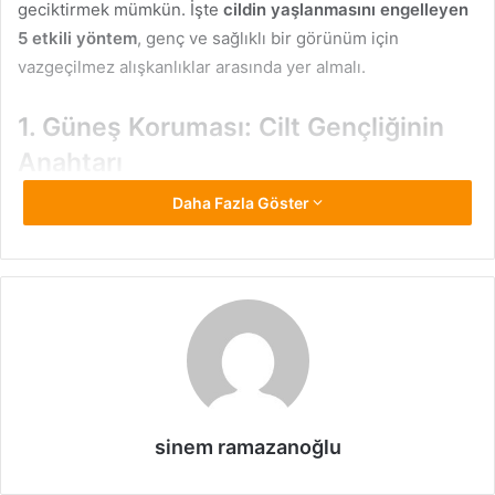
geciktirmek mümkün. İşte
cildin yaşlanmasını engelleyen
5 etkili yöntem
, genç ve sağlıklı bir görünüm için
vazgeçilmez alışkanlıklar arasında yer almalı.
1. Güneş Koruması: Cilt Gençliğinin
Anahtarı
Daha Fazla Göster
Güneş ışınları, cildin erken yaşlanmasında en büyük rolü
oynayan faktörlerden biridir. Özellikle UVA ve UVB ışınları,
ciltte kolajen kaybına, leke oluşumuna ve kırışıklıklara
neden olur. Bu yüzden
günlük güneş koruyucu kullanımı
,
cilt sağlığı için bir lüks değil, gerekliliktir.
30 SPF ve üzeri güneş koruyucular, cildin zararlı ışınlara
karşı korunmasını sağlar. Güneş sadece yazın değil, kış
aylarında da etkili olduğu için yıl boyunca güneş kremi
sinem ramazanoğlu
kullanmak oldukça önemlidir. Ayrıca şapka, güneş gözlüğü
gibi fiziksel koruyucular da cilt yaşlanmasına karşı etkili