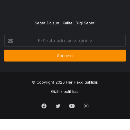
Sepet Dolsun | Kaliteli Bilgi Sepeti
E-
Posta
adresinizi
giriniz
© Copyright 2026 Her Hakkı Saklıdır.
Gizlilik politikası
Facebook
X
YouTube
Instagram