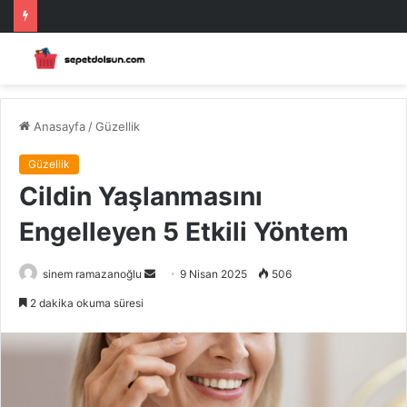
Anasayfa
/
Güzellik
Güzellik
Cildin Yaşlanmasını
Engelleyen 5 Etkili Yöntem
Bir
sinem ramazanoğlu
9 Nisan 2025
506
e-
2 dakika okuma süresi
posta
göndermek