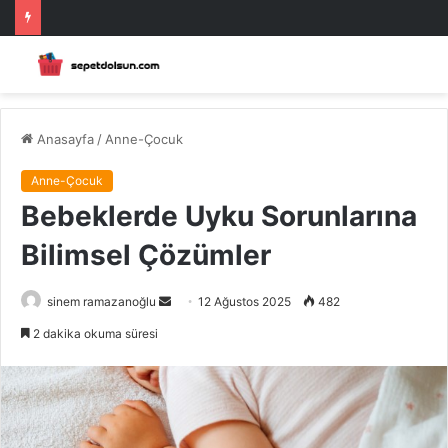
Anasayfa
/
Anne-Çocuk
Anne-Çocuk
Bebeklerde Uyku Sorunlarına
Bilimsel Çözümler
Bir
sinem ramazanoğlu
12 Ağustos 2025
482
e-
2 dakika okuma süresi
posta
göndermek