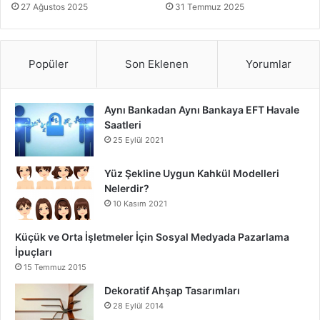
27 Ağustos 2025
31 Temmuz 2025
Araştırmalar, sindirim sisteminin rahat çalışmasının uyku
kalitesini doğrudan etkilediğini ortaya koymaktadır.
Popüler
Son Eklenen
Yorumlar
4. Uyku Eğitimi Yöntemlerini Bilimsel
Temele Dayandırmak
Aynı Bankadan Aynı Bankaya EFT Havale
Saatleri
Bebeklerde uyku eğitimi, tartışmalı bir konu olsa da
25 Eylül 2021
bilimsel olarak desteklenen bazı yöntemler, uyku
sorunlarının çözümünde etkili olabilir.
Yüz Şekline Uygun Kahkül Modelleri
Nelerdir?
10 Kasım 2021
Kademeli Yaklaşım (Ferber Yöntemi)
: Bebeklerin
kendi kendine uykuya dalmayı öğrenmesi için kısa
Küçük ve Orta İşletmeler İçin Sosyal Medyada Pazarlama
aralıklarla kontrol ederek destek vermek.
İpuçları
Rutin Güçlendirme Yöntemi
: Uykuya geçiş sinyallerini
15 Temmuz 2015
güçlendiren, sakinleştirici ve tekrarlayan davranışların
Dekoratif Ahşap Tasarımları
uygulanması.
28 Eylül 2014