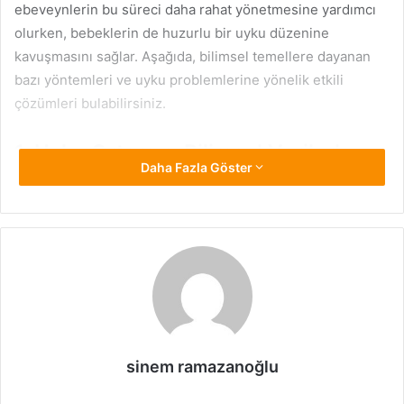
ebeveynlerin bu süreci daha rahat yönetmesine yardımcı
olurken, bebeklerin de huzurlu bir uyku düzenine
kavuşmasını sağlar. Aşağıda, bilimsel temellere dayanan
bazı yöntemleri ve uyku problemlerine yönelik etkili
çözümleri bulabilirsiniz.
1. Uyku Ortamını Bilimsel Verilerle
Daha Fazla Göster
Düzenlemek
Bebeklerin uyumasını etkileyen en önemli faktörlerden biri
uyku ortamıdır. Araştırmalar, uygun sıcaklık, ışık ve gürültü
seviyelerinin uyku kalitesini doğrudan etkilediğini
göstermektedir.
Oda Sıcaklığı
: Bilimsel çalışmalar, bebek odası
sıcaklığının 20-22°C arasında olmasının ideal
sinem ramazanoğlu
olduğunu belirtir. Çok sıcak ya da soğuk ortam,
bebeklerin uykuya dalmasını zorlaştırır.