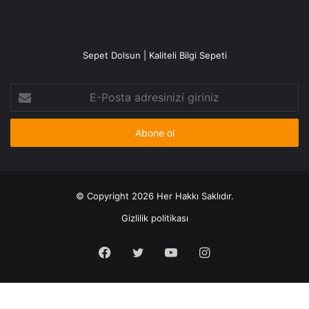
Sepet Dolsun | Kaliteli Bilgi Sepeti
E-
Posta
adresinizi
giriniz
© Copyright 2026 Her Hakkı Saklıdır.
Gizlilik politikası
Facebook
X
YouTube
Instagram