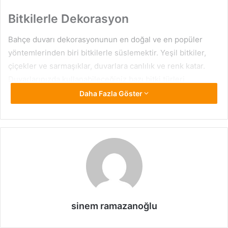
Bitkilerle Dekorasyon
Bahçe duvarı dekorasyonunun en doğal ve en popüler
yöntemlerinden biri bitkilerle süslemektir. Yeşil bitkiler,
çiçekler ve sarmaşıklar, duvarlara canlılık ve renk katar.
Duvarlarınızda kullanabileceğiniz bazı bitki türleri
şunlardır:
Daha Fazla Göster
Sarmaşıklar:
Duvarlara tutunarak büyüyen sarmaşıklar,
bahçe duvarlarınızın tamamen yeşillenmesini sağlar.
Özellikle İngiliz sarmaşığı, herdem yeşil olmasıyla yıl boyu
güzel bir görünüm sunar.
Çiçekli Bitkiler:
Petunya, sardunya veya begonya gibi
çiçekli bitkiler, duvarlara renk katar ve bahçenize canlılık
sinem ramazanoğlu
getirir.