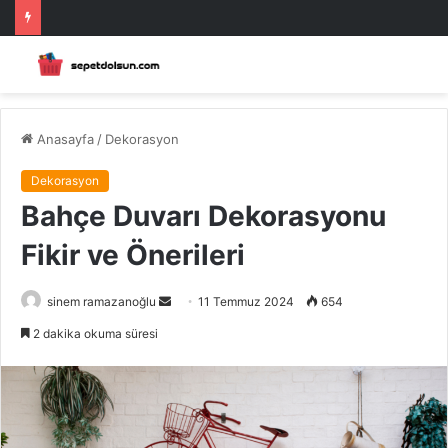
Anasayfa
/
Dekorasyon
Dekorasyon
Bahçe Duvarı Dekorasyonu
Fikir ve Önerileri
Bir
sinem ramazanoğlu
11 Temmuz 2024
654
e-
2 dakika okuma süresi
posta
göndermek