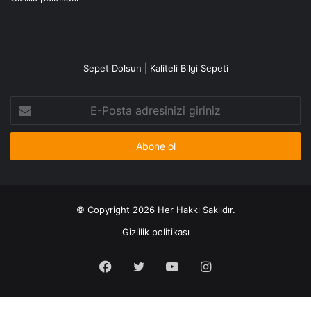
Sepet Dolsun | Kaliteli Bilgi Sepeti
E-
Posta
adresinizi
giriniz
© Copyright 2026 Her Hakkı Saklıdır.
Gizlilik politikası
Facebook
X
YouTube
Instagram