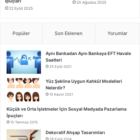
İpuçları
20 Ağustos 2025
22 Eylül 2025
Renk ve Doku Kullanımı
Bahçe duvarı dekorasyonunda renk ve doku kullanımı,
Popüler
Son Eklenen
Yorumlar
duvarlarınızın daha çekici ve dikkat çekici olmasını sağlar.
Renkli boyalar veya dokulu kaplamalar kullanarak
duvarlarınıza farklı bir hava katabilirsiniz.
Aynı Bankadan Aynı Bankaya EFT Havale
Saatleri
25 Eylül 2021
Renkli Boyalar:
Duvarlarınızı canlı renklerle boyayarak
bahçenize enerjik bir atmosfer katabilirsiniz. Pastel tonlar,
Yüz Şekline Uygun Kahkül Modelleri
bahçenize huzur ve dinginlik getirirken, canlı renkler
Nelerdir?
dinamizm ve neşe katar.
10 Kasım 2021
Küçük ve Orta İşletmeler İçin Sosyal Medyada Pazarlama
Doğal Taş Kaplamalar:
Doğal taş kaplamalar, duvarlarınıza
İpuçları
rustik ve sofistike bir görünüm kazandırır. Özellikle
15 Temmuz 2015
traverten, mermer veya granit gibi doğal taşlar,
Dekoratif Ahşap Tasarımları
duvarlarınıza zarafet katar.
28 Eylül 2014